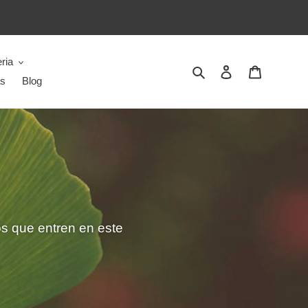
ria
Buscar
Ingresar
Carrito
as
Blog
s que entren en este