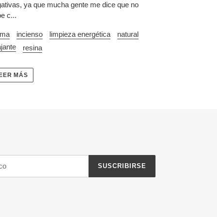
ativas, ya que mucha gente me dice que no
e c...
oma
incienso
limpieza energética
natural
ajante
resina
EER MÁS
SUSCRIBIRSE