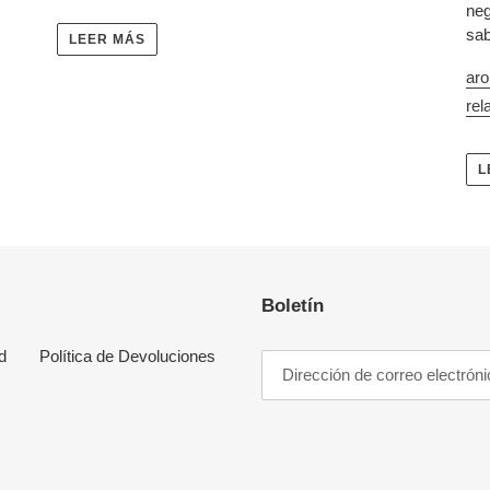
neg
sab
LEER MÁS
ar
rel
L
Boletín
d
Política de Devoluciones