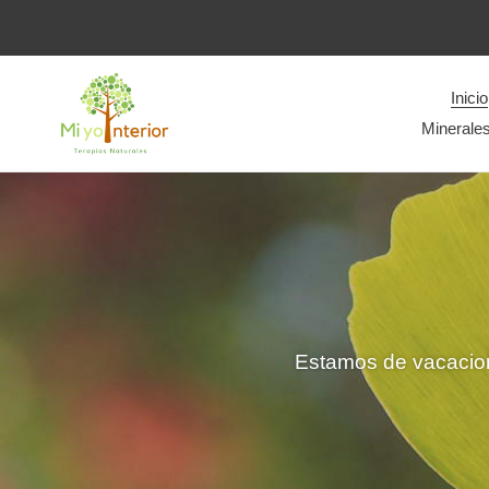
Ir
directamente
al
contenido
Inicio
Minerale
Estamos de vacacion