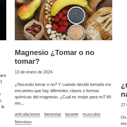
Magnesio ¿Tomar o no
tomar?
13 de enero de 2024
para
 1
¿
¿Necesito tomar o no? Y cuando decido tomarlo me
encuentro que hay diferentes clases o formas
n
e
químicas del magnesio. ¿Cual es mejor para mi? Mi
s.
res...
27 
 la
articulaciones
bienestar
laxante
musculos
Os 
Nervioso
res